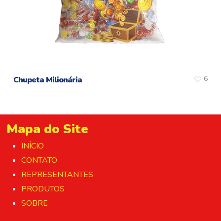
6
Chupeta Milionária
Mapa do Site
INÍCIO
CONTATO
REPRESENTANTES
PRODUTOS
SOBRE