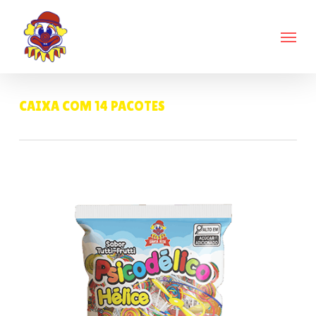
Skip
Menu
to
main
content
CAIXA COM 14 PACOTES